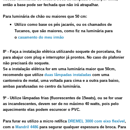
então a base pode ser fechada que não irá atrapalhar.
Para luminária de chão ou maiores que 50 cm:
Utilizo como base os pés jacarés, ou os chamados de
Tucanos, que são maiores, como fiz na luminária para
o
casamento do meu irmão
8º - Faça a instalação elétrica utilizando soquete de porcelana, fio
para abajur com plug e interruptor já prontos. No caso do plafonier
não precisará do soquete.
Se a instalação elétrica for em uma luminária maior que 50cm,
recomendo que utilize
duas lâmpadas instaladas
com uma
cantoneira de metal, uma voltada para cima e a outra para baixo,
ambas parafusadas no centro da luminária.
9º - Utilize lâmpadas frias (fluorescentes de 15wats), ou se for usar
as incandescentes, devem ser de no máximo 40 watts, pois pelo
aquecimento elas podem escurecer o PVC.
Para furar eu utilizo a micro retífica
DREMEL 3000 com eixo flexível
,
com o
Mandril 4486
para segurar qualquer espessura de broca. Para