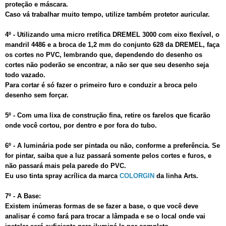
proteção e máscara.
Caso vá trabalhar muito tempo, utilize também protetor auricular.
4º - Utilizando uma micro rretífica DREMEL 3000 com eixo flexível, o
mandril 4486 e a broca de 1,2 mm do conjunto 628 da DREMEL, faça
os cortes no PVC, lembrando que, dependendo do desenho os
cortes não poderão se encontrar, a não ser que seu desenho seja
todo vazado.
Para cortar é só fazer o primeiro furo e conduzir a broca pelo
desenho sem forçar.
5º - Com uma lixa de construção fina, retire os farelos que ficarão
onde você cortou, por dentro e por fora do tubo.
6º - A luminária pode ser pintada ou não, conforme a preferência. Se
for pintar, saiba que a luz passará somente pelos cortes e furos, e
não passará mais pela parede do PVC.
Eu uso tinta spray acrílica da marca
COLORGIN
da linha Arts.
7º - A Base:
Existem inúmeras formas de se fazer a base, o que você deve
analisar é como fará para trocar a lâmpada e se o local onde vai