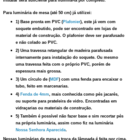
instalar será suficiente para iluminá-la por completo.
Para luminária de mesa (até 50 cm) já utilizei:
1) Base pronta em PVC (
Plafonier
), este já vem com
soquete embutido, pode ser encontrado em lojas de
material de construção. O plafonier deve ser parafusado
e não colado ao PVC.
2) Uma travessa retangular de madeira parafusada
internamente para instalação do soquete. Ou mesmo
uma travessa feita com o próprio PVC, porém de
espessura mais grossa.
3) Um círculo de
(
MDF
) com uma fenda para encaixar o
tubo, feito em marcenarias.
4)
Fenda de 4mm
, mais conhecida como pés jacarés,
ou suporte para prateleira de vidro. Encontradas em
vidraçarias ou materiais de construção.
5) Também é possível não fazer base e sim recortar pés
na própria luminária, assim como fiz na luminária
Nossa Senhora Aparecida
.
Nessas luminárias de mesa a troca da lâmpada é feita por cima,