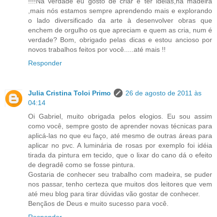
!!!!Na verdade eu gosto de criar e ter idéias,na madeira
,mais nós estamos sempre aprendendo mais e explorando
o lado diversificado da arte à desenvolver obras que
enchem de orgulho os que apreciam e quem as cria, num é
verdade? Bom, obrigado pelas dicas e estou ancioso por
novos trabalhos feitos por você.....até mais !!
Responder
Julia Cristina Toloi Primo
26 de agosto de 2011 às
04:14
Oi Gabriel, muito obrigada pelos elogios. Eu sou assim
como você, sempre gosto de aprender novas técnicas para
aplicá-las no que eu faço, até mesmo de outras áreas para
aplicar no pvc. A luminária de rosas por exemplo foi idéia
tirada da pintura em tecido, que o lixar do cano dá o efeito
de degradê como se fosse pintura.
Gostaria de conhecer seu trabalho com madeira, se puder
nos passar, tenho certeza que muitos dos leitores que vem
até meu blog para tirar dúvidas vão gostar de conhecer.
Bençãos de Deus e muito sucesso para você.