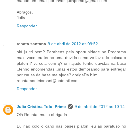
mande um email por favor. juliaprimo@gmail.com
Abraços,
Julia
Responder
renata santana
9 de abril de 2012 às 09:52
olá ju..td bem? Parabens pela oportunidade no Programa
mais voce..eu tenho uma duvida como vc faz qdo coloca o
plafon ? vc cola com q? em ajude tenho duvidas na base
..tenho encomendas ..mas estou demorando para entregar
por causa da base me ajude? obrigaDa bjim
renatamonteiorsant@hotmail.com
Responder
Julia Cristina Toloi Primo
9 de abril de 2012 às 10:14
Olá Renata, muito obrigada.
Eu não colo o cano nas bases plafon, eu as parafuso no