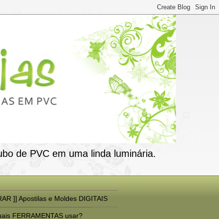
ubo de PVC em uma linda luminária.
AR ]] Apostilas e Moldes DIGITAIS
uais FERRAMENTAS usar?