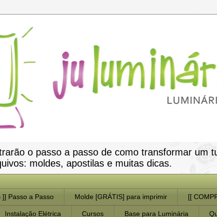
trarão o passo a passo de como transformar um t
vos: moldes, apostilas e muitas dicas.
 ]] Passo a Passo
Molde [GRÁTIS] para imprimir
[[ COMPR
Instalação Elétrica
Cursos
Base para Luminária
Q