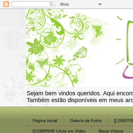
Sejam bem vindos queridos. Aqui encon
Também estão disponíveis em meus arqui
Página inicial
Galeria de Fotos
[[ GRÁTIS
[COMPRAR ] Aula em Vídeo
Meus Vídeos